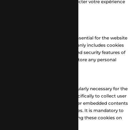
de certains de ces cookies peut affecter votre expérience
de navigation.
Necessary
Necessary
Toujours activé
Necessary cookies are absolutely essential for the website
to function properly. This category only includes cookies
that ensures basic functionalities and security features of
the website. These cookies do not store any personal
information.
Non-necessary
Non-necessary
Any cookies that may not be particularly necessary for the
website to function and is used specifically to collect user
personal data via analytics, ads, other embedded contents
are termed as non-necessary cookies. It is mandatory to
procure user consent prior to running these cookies on
your website.