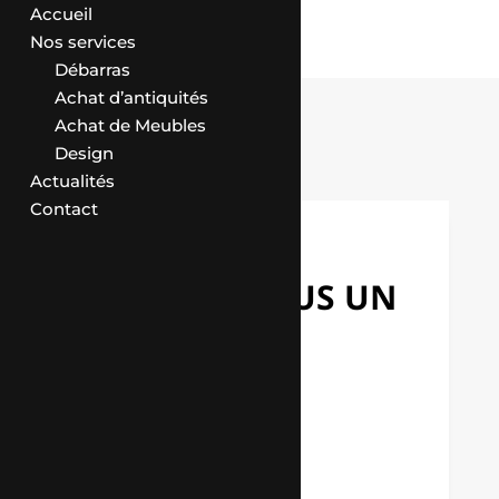
Accueil
Nos services
Débarras
Achat d’antiquités
Achat de Meubles
Design
Actualités
Contact
CONTACT
ENVOYEZ-NOUS UN
MESSAGE
Entrez votre nom
Entrez votre prénom
Entrez votre adresse email