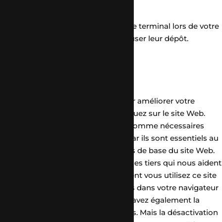
Ce site dépose des cookies sur votre terminal lors de votre
visite. Vous pouvez accepter ou refuser leur dépôt.
J'accepte
Je refuse
En savoir plus
Fermer
Ce site Web utilise des cookies pour améliorer votre
expérience pendant que vous naviguez sur le site Web.
Parmi ceux-ci, les cookies classés comme nécessaires
sont stockés sur votre navigateur car ils sont essentiels au
fonctionnement des fonctionnalités de base du site Web.
Nous utilisons également des cookies tiers qui nous aident
à analyser et à comprendre comment vous utilisez ce site
Web. Ces cookies ne seront stockés dans votre navigateur
qu'avec votre consentement. Vous avez également la
possibilité de désactiver ces cookies. Mais la désactivation