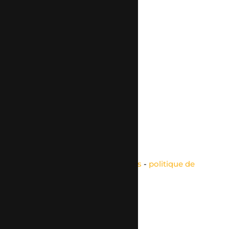
Service d’achat
Service d’objets chinables
Nous contacter
Voir le numéro
Voir l'adresse email
© tous droits réservés
plan du site
-
mentions légales
-
politique de
confidentialité
Site propulsé par
INOVA WEB