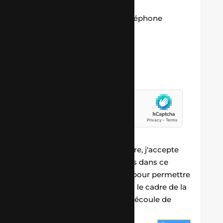
Entrez votre numéro de téléphone
Entrez votre demande
En soumettant ce formulaire, j'accepte
que les informations saisies dans ce
formulaire soient utilisées pour permettre
de me recontacter ou dans le cadre de la
relation commerciale qui découle de
cette demande.