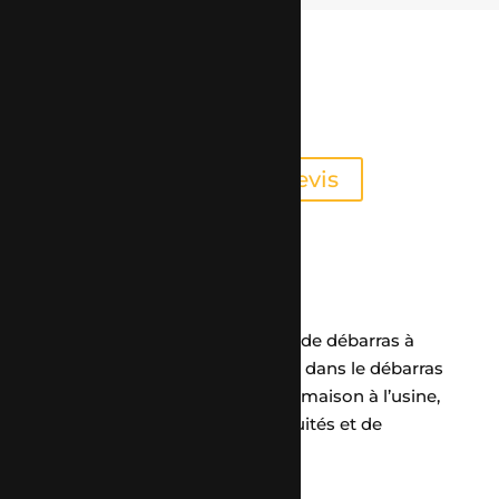
SARL DÉBARRACHAT
Je demande mon devis
À propos
Débarrachat, votre entreprise de débarras à
Mandeure, vous accompagne dans le débarras
de tous types de locaux, de la maison à l’usine,
ainsi que dans l’achat d’antiquités et de
meubles design.